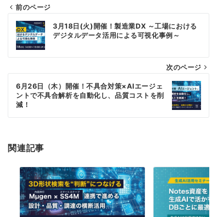
前のページ
投
3月18日(火)開催！製造業DX ～工場における
稿
デジタルデータ活用による可視化事例～
ナ
次のページ
ビ
ゲ
6月26日（木）開催！不具合対策×AIエージェ
ントで不具合解析を⾃動化し、品質コストを削
ー
減！
シ
ョ
関連記事
ン