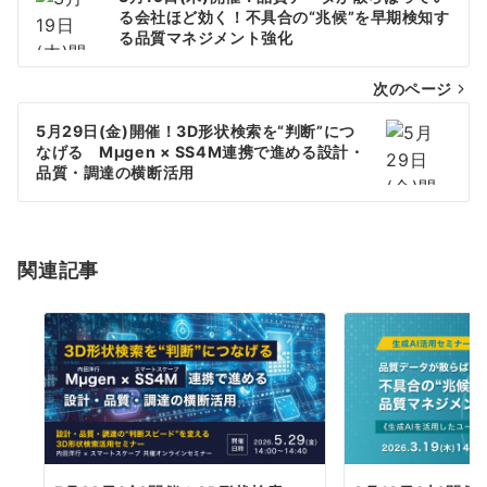
稿
る会社ほど効く！不具合の“兆候”を早期検知す
る品質マネジメント強化
ナ
次のページ
ビ
ゲ
5月29日(金)開催！3D形状検索を“判断”につ
なげる Mµgen × SS4M連携で進める設計・
ー
品質・調達の横断活用
シ
ョ
関連記事
ン