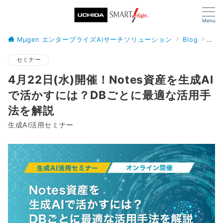
Menu
Mµgen エンタープライズAIサーチソリューション
Blog
セミ
セミナー
4月22日(水)開催！Notes資産を生成AI
で活かすには？DBごとに最適な活用手
法を解説
生成AI活用セミナー