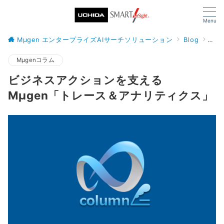
Menu
Mµgen エンタープライズAIサーチソリューション
Blog
Mμ
Mμgenコラム
ビジネスアクションを支える
Mμgen「トレース＆アナリティクス」