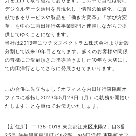
力を上げて取り組んでおります。この中で当社は特に
デジタルデータ活用を具現化し「情報の価値化」に貢
献できるサービスや製品を「働き方変革」「学び方変
革」を中心に内田洋行各事業部門と連携しながらご提
供してゆくことになります。
当社は2013年にウチダスペクトラム株式会社より新設
分割して以来10年目となります。多くのお客様や関係
の皆様にご愛顧頂きご指導頂きました10年を大切にし
て内田洋行としてさらに発展させてまいります。
この合併に先立ちましてオフィスを内田洋行東陽町オ
フィスに移転し2023年5月29日（月）に執務を開始い
たしますことを重ねてお伝えいたします。
【新住所】 〒135-0016 東京都江東区東陽2丁目3番
25号 住生興和東陽町ビル2階 ※内田洋行 東陽町オフ