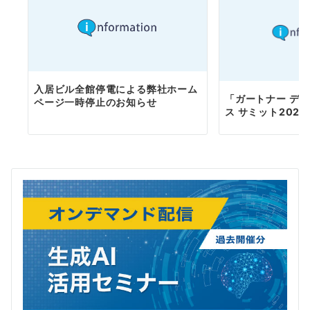
ョ
ン
入居ビル全館停電による弊社ホーム
「ガートナー デ
ページ一時停止のお知らせ
ス サミット202