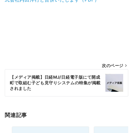
投
次のページ
稿
【メディア掲載】日経MJ/日経電子版にて開成
町で取組む子ども見守りシステムの特集が掲載
ナ
されました
ビ
ゲ
ー
関連記事
シ