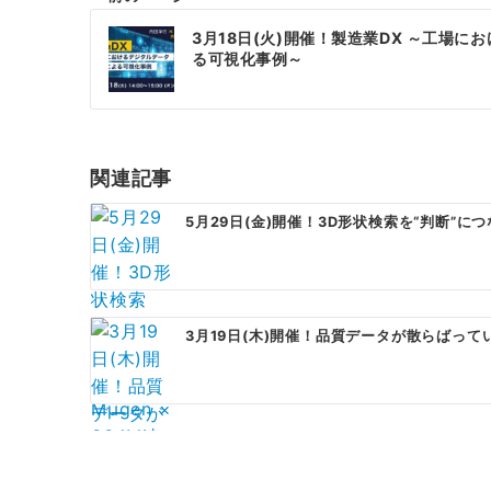
投
3月18日(火)開催！製造業DX ～工場
稿
る可視化事例～
ナ
ビ
ゲ
関連記事
ー
5月29日(金)開催！3D形状検索を“判断”につなげ
シ
ョ
ン
3月19日(木)開催！品質データが散らばってい