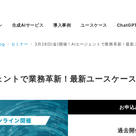
ン
生成AIサービス
導入事例
ユースケース
ChatG
log
セミナー
3月28日(金)開催！AIエージェントで業務革新！最
ージェントで業務革新！最新ユースケー
お申込
過去開