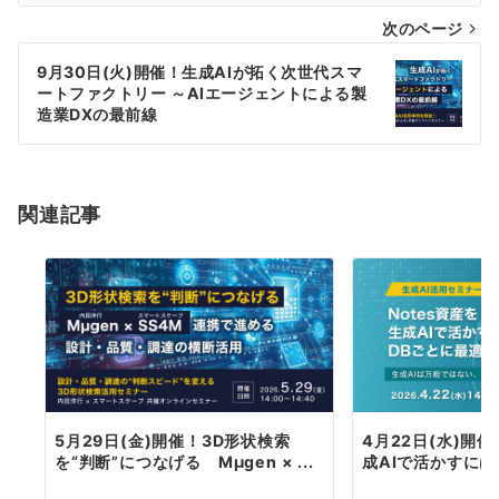
次のページ
ビ
ゲ
9月30日(火)開催！生成AIが拓く次世代スマ
ートファクトリー ～AIエージェントによる製
ー
造業DXの最前線
シ
ョ
関連記事
ン
5月29日(金)開催！3D形状検索
4月22日(水)開催
を“判断”につなげる Mµgen × ...
成AIで活かすには？