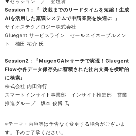
▼セッション ／ 登壇者
Session 1：『 決裁までのリードタイムを短縮！生成
AIを活用した稟議システムで申請業務を快適に 』
サイオステクノロジー株式会社
Gluegent サービスライン セールスイネーブルメン
ト 楠田 祐介 氏
Session2：『MugenGAI×サーチで実現！Gluegent
Flowや各データ保存先に蓄積された社内文書を横断的
に検索』
株式会社 内田洋行
スマートインサイト事業部 インサイト推進部 営業
推進グループ 坂本 俊博 氏
※テーマ・内容等は予告なく変更する場合がございま
す。予めご了承ください。